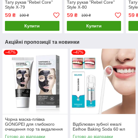
Тату рукав "Rebel Core''
Тату рукав "Rebel Core''
Тату
Style Х-79
Style Х-80
Styl
59
59
59
₴
₴
100 ₴
100 ₴
Купити
Купити
Акційні пропозиції та новинки
–47%
–47%
Чорна маска-плівка
GONGPEI для глибокого
Відбілювач зубної емалі
очищення пор та видалення
Eelhoe Baking Soda 60 мл
чорних цяток, 60 г
Готово до відправки
Готово до відправки