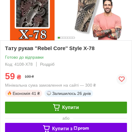
Тату рукав "Rebel Core'' Style Х-78
Готово до відправки
Код: 4108-Х78
Роздріб
59
₴
100 ₴
Мінімальна сума замовлення на сайті — 300 ₴
Економія
41 ₴
Залишилось
26 днів
Купити
або
Купити з