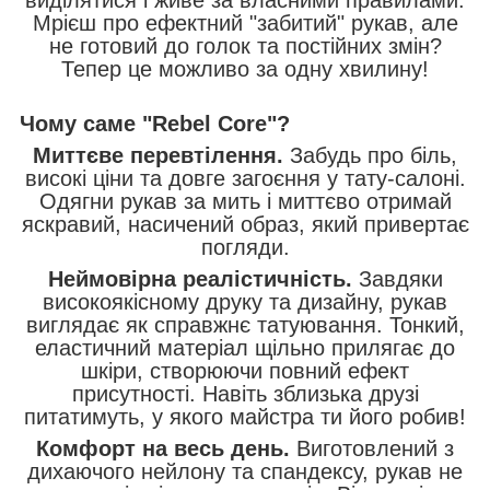
Мрієш про ефектний "забитий" рукав, але
не готовий до голок та постійних змін?
Тепер це можливо за одну хвилину!
Чому саме "Rebel Core"?
Миттєве перевтілення.
Забудь про біль,
високі ціни та довге загоєння у тату-салоні.
Одягни рукав за мить і миттєво отримай
яскравий, насичений образ, який привертає
погляди.
Неймовірна реалістичність.
Завдяки
високоякісному друку та дизайну, рукав
виглядає як справжнє татуювання. Тонкий,
еластичний матеріал щільно прилягає до
шкіри, створюючи повний ефект
присутності. Навіть зблизька друзі
питатимуть, у якого майстра ти його робив!
Комфорт на весь день.
Виготовлений з
дихаючого нейлону та спандексу, рукав не