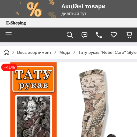
𝐄-𝐒𝐡𝐨𝐩𝐢𝐧𝐠
Весь асортимент
Мода
Тату рукав "Rebel Core'' Styl
–41%