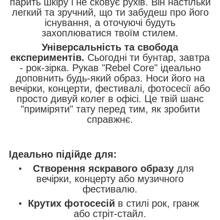
парить шкіру і не сковує рухів. Він настільки
легкий та зручний, що ти забудеш про його
існування, а оточуючі будуть
захоплюватися твоїм стилем.
Універсальність та свобода
експериментів.
Сьогодні ти бунтар, завтра
- рок-зірка. Рукав "Rebel Core" ідеально
доповнить будь-який образ. Носи його на
вечірки, концерти, фестивалі, фотосесії або
просто дивуй колег в офісі. Це твій шанс
"приміряти" тату перед тим, як зробити
справжнє.
Ідеально підійде для:
Створення яскравого образу
для
вечірки, концерту або музичного
фестивалю.
Крутих фотосесій
в стилі рок, гранж
або стріт-стайл.