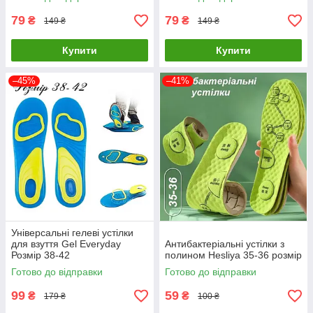
79
79
₴
₴
149 ₴
149 ₴
Купити
Купити
–45%
–41%
Універсальні гелеві устілки
для взуття Gel Everyday
Антибактеріальні устілки з
Розмір 38-42
полином Hesliya 35-36 розмір
Готово до відправки
Готово до відправки
99
59
₴
₴
179 ₴
100 ₴