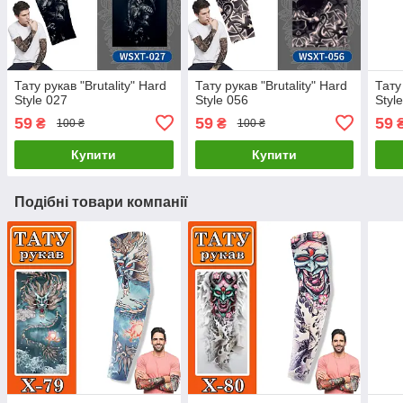
Тату рукав "Brutality" Hard
Тату рукав "Brutality" Hard
Тату
Style 027
Style 056
Styl
59
59
59
₴
₴
100 ₴
100 ₴
Купити
Купити
Подібні товари компанії