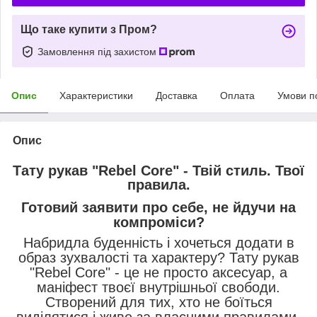
Що таке купити з Пром?
Замовлення під захистом
Опис
Характеристики
Доставка
Оплата
Умови п
Опис
Тату рукав "Rebel Core" - Твій стиль. Твої
правила.
Готовий заявити про себе, не йдучи на
компроміси?
Набридла буденність і хочеться додати в
образ зухвалості та характеру? Тату рукав
"Rebel Core" - це не просто аксесуар, а
маніфест твоєї внутрішньої свободи.
Створений для тих, хто не боїться
виділятися і живе за власними правилами.