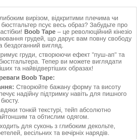
глибоким вирізом, відкритими плечима чи
бюстгальтер псує весь образ? Забудьте про
застібки!
Boob Tape
– це революційний кінезіо
лювання грудей, що дарує вам повну свободу
а бездоганний вигляд.
тримує груди, створюючи ефект "пуш-ап" та
бюстгальтера. Тепер ви можете виглядати
іших та найвідвертіших образах!
реваги Boob Tape:
ання:
Створюйте бажану форму та висоту
зпечує надійну підтримку навіть для пишного
бюсту.
вдяки тонкій текстурі, тейп абсолютно
найтоншим та обтислим одягом.
ходить для суконь з глибоким декольте,
етелей, весільних та вечірніх нарядів.