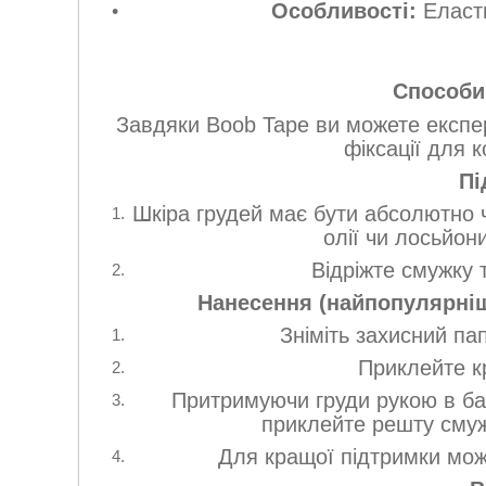
Особливості:
Еласти
Способи
Завдяки Boob Tape ви можете експе
фіксації для 
Пі
Шкіра грудей має бути абсолютно 
олії чи лосьйо
Відріжте смужку 
Нанесення (найпопулярніш
Зніміть захисний па
Приклейте к
Притримуючи груди рукою в баж
приклейте решту смужк
Для кращої підтримки мож