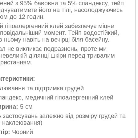
ений з 95% бавовни та 5% спандексу, тейп
ідчуватимете його на тілі, насолоджуючись
ом до 12 годин.
 гіпоалергенний клей забезпечує міцне
дповідальніший момент. Тейп водостійкий,
 ньому навіть на вечірці біля басейну.
л не викликає подразнень, проте ми
невеликій ділянці шкіри перед тривалим
ористанням.
ктеристики:
ювання та підтримка грудей
андекс, медичний гіпоалергенний клей
рина:
5 см
 застосувань залежно від розміру грудей та
у наклеювання)
лір:
Чорний