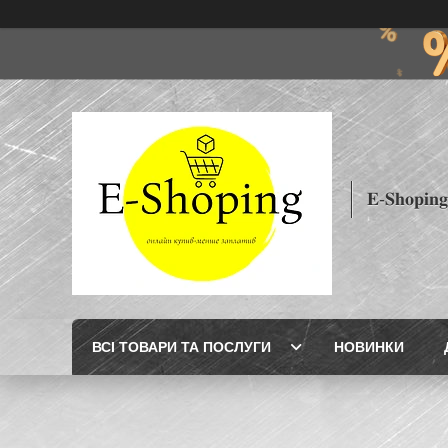
𝐄-𝐒𝐡𝐨𝐩𝐢𝐧𝐠
ВСІ ТОВАРИ ТА ПОСЛУГИ
НОВИНКИ