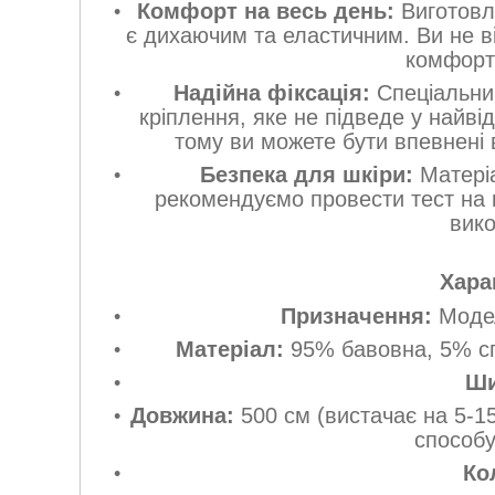
Комфорт на весь день:
Виготовл
є дихаючим та еластичним. Ви не в
комфорт
Надійна фіксація:
Спеціальний
кріплення, яке не підведе у найві
тому ви можете бути впевнені в
Безпека для шкіри:
Матеріа
рекомендуємо провести тест на 
вик
Хара
Призначення:
Модел
Матеріал:
95% бавовна, 5% сп
Ши
Довжина:
500 cм (вистачає на 5-15
способ
Ко