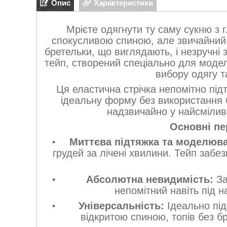
Опис
Характеристики
Мрієте одягнути ту саму сукню з 
спокусливою спиною, але звичайний 
бретельки, що виглядають, і незручні 
тейп, створений спеціально для моде
вибору одягу т
Ця еластична стрічка непомітно під
ідеальну форму без використання 
надзвичайно у найсмілив
Основні пе
Миттєва підтяжка та моделюв
грудей за лічені хвилини. Тейп забе
Абсолютна невидимість:
За
непомітний навіть під 
Універсальність:
Ідеально під
відкритою спиною, топів без бр