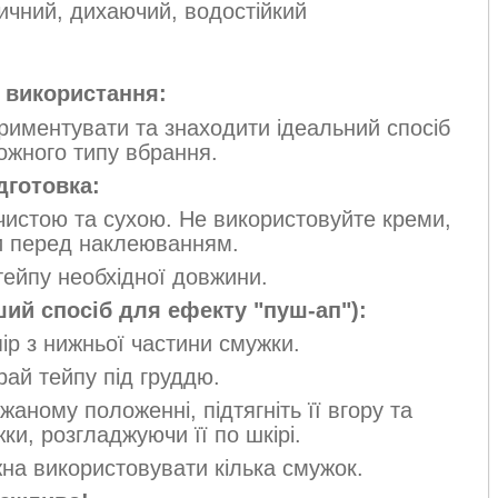
чний, дихаючий, водостійкий
 використання:
риментувати та знаходити ідеальний спосіб
кожного типу вбрання.
дготовка:
чистою та сухою. Не використовуйте креми,
ни перед наклеюванням.
тейпу необхідної довжини.
ий спосіб для ефекту "пуш-ап"):
пір з нижньої частини смужки.
рай тейпу під груддю.
аному положенні, підтягніть її вгору та
и, розгладжуючи її по шкірі.
на використовувати кілька смужок.