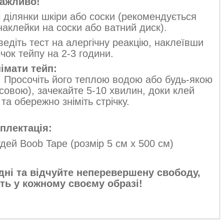
ажливо!
 ділянки шкіри або соски (рекомендується
наклейки на соски або ватний диск).
діть тест на алергічну реакцію, наклеївши
ок тейпу на 2-3 години.
німати тейп:
и! Просочіть його теплою водою або будь-якою
совою), зачекайте 5-10 хвилин, доки клей
та обережно зніміть стрічку.
плектація:
удей Boob Tape (розмір 5 см х 500 см)
ні та відчуйте неперевершену свободу,
ть у кожному своєму образі!