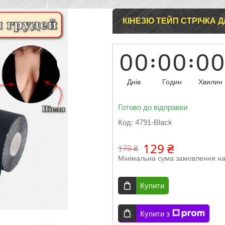
КІНЕЗІО ТЕЙП СТРІЧКА 
0
0
0
0
0
0
Днів
Годин
Хвилин
Готово до відправки
Код:
4791-Black
129 ₴
179 ₴
Мінімальна сума замовлення на
Купити
Купити з