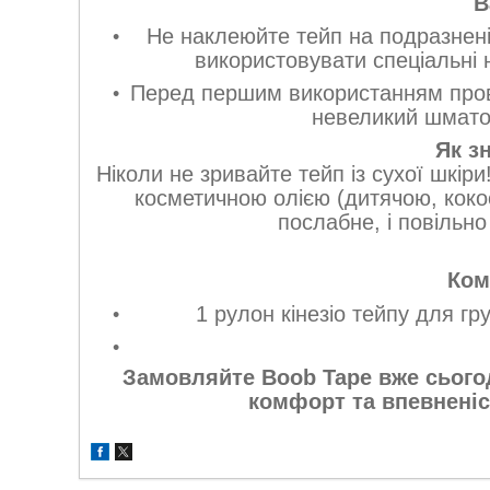
В
Не наклеюйте тейп на подразнені
використовувати спеціальні 
Перед першим використанням прове
невеликий шматоч
Як з
Ніколи не зривайте тейп із сухої шкір
косметичною олією (дитячою, коко
послабне, і повільно 
Ком
1 рулон кінезіо тейпу для гр
Замовляйте Boob Tape вже сьогод
комфорт та впевненіс