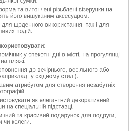
дь-якої сумки.
рма та витончені різьблені візерунки на
ять його вишуканим аксесуаром.
 для щоденного використання, так і для
ливих подій.
використовувати:
мічник у спекотні дні в місті, на прогулянці
 на пляжі.
повнення до вечірнього, весільного або
априклад, у східному стилі).
авим атрибутом для створення незабутніх
тографій.
стовувати як елегантний декоративний
и на спеціальній підставці.
чний та красивий подарунок для подруги,
 чи колеги.