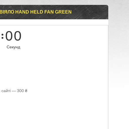
ВІЯЛО HAND HELD FAN GREEN
0
0
Секунд
 сайті — 300 ₴