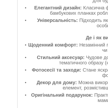
для бу
Елегантний дизайн:
Класична фо
бамбукових планках робл
Універсальність:
Підходить як
особ
Де і як 
Щоденний комфорт:
Незамінний по
чи
Стильний аксесуар:
Чудове до
тематичного образу (н
Фотосесії та заходи:
Стане яскр
фо
Декор для дому:
Можна викори
елемент, розмістивш
Оригінальний подарунок:
Практи
мами