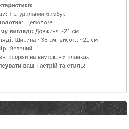
ктеристики:
ви:
Натуральний бамбук
полотна:
Целюлоза
му вигляді:
Довжина ~21 см
ляді:
Ширина ~38 см, висота ~21 см
ір:
Зелений
ні прорізи на внутрішніх планках
псувати ваш настрій та стиль!