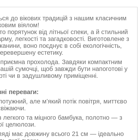
ться до вікових традицій з нашим класичним
ковим віялом!
 порятунок від літньої спеки, а й стильний
му, легкості та загадковості. Виготовлене з
анини, воно поєднує в собі екологічність,
перевершену естетику.
є приємна прохолода. Завдяки компактним
вашій сумочці, щоб завжди бути напоготові у
рті чи в задушливому приміщенні.
ні переваги:
отужний, але м'який потік повітря, миттєво
свіжаючи.
 легкого та міцного бамбука, полотно — з
ої целюлози.
яді має довжину всього 21 см — ідеально