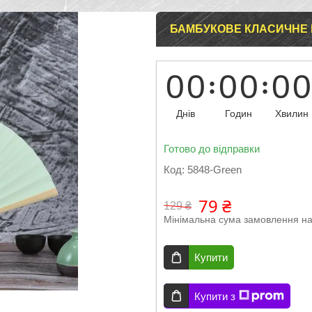
БАМБУКОВЕ КЛАСИЧНЕ 
0
0
0
0
0
0
Днів
Годин
Хвилин
Готово до відправки
Код:
5848-Green
79 ₴
129 ₴
Мінімальна сума замовлення на
Купити
Купити з