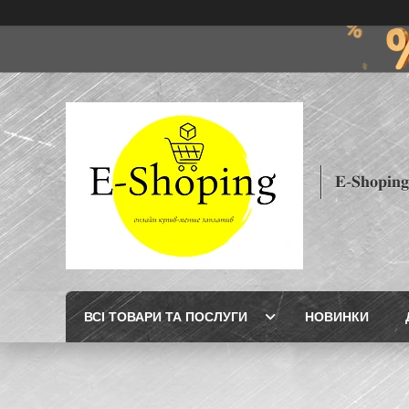
𝐄-𝐒𝐡𝐨𝐩𝐢𝐧𝐠
ВСІ ТОВАРИ ТА ПОСЛУГИ
НОВИНКИ