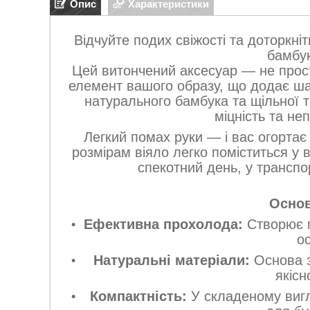
Опис
Характеристики
Відчуйте подих свіжості та доторкні
бамбу
Цей витончений аксесуар — не просто
елемент вашого образу, що додає шар
натурального бамбука та щільної тк
міцність та не
Легкий помах руки — і вас огорта
розмірам віяло легко поміститься у 
спекотний день, у транспо
Основ
Ефективна прохолода:
Створює п
о
Натуральні матеріали:
Основа з
якісн
Компактність:
У складеному вигл