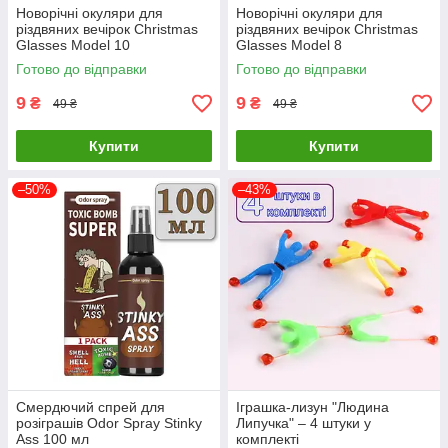
Новорічні окуляри для
Новорічні окуляри для
різдвяних вечірок Christmas
різдвяних вечірок Christmas
Glasses Model 10
Glasses Model 8
Готово до відправки
Готово до відправки
9
9
₴
₴
49 ₴
49 ₴
Купити
Купити
–50%
–43%
Смердючий спрей для
Іграшка-лизун "Людина
розіграшів Odor Spray Stinky
Липучка" – 4 штуки у
Ass 100 мл
комплекті