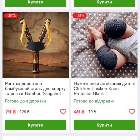
Купити
Купити
–39%
–38%
Рогатка дерев'яна
Наколінники антиковзкі дитячі
бамбуковий стиль для спорту
Children Thicken Knee
та розваг Bamboo Slingshot
Protector Black
Готово до відправки
Готово до відправки
79
49
₴
₴
129 ₴
79 ₴
Купити
Купити