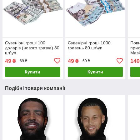
Сувенірні гроші 100
Сувенірні гроші 1000
Пов
доларів (нового зразка) 80
гривень 80 шт\уп
прик
шт\уп
Mask
49
49
149
₴
₴
69 ₴
69 ₴
Купити
Купити
Подібні товари компанії