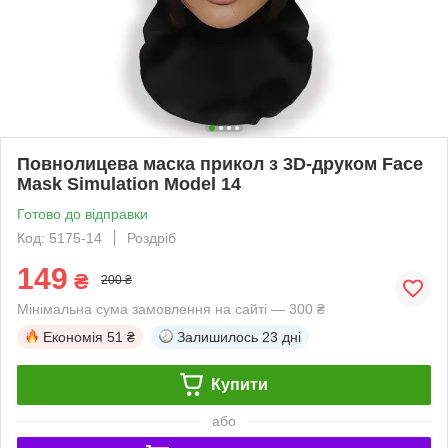
Повнолицева маска прикол з 3D-друком Face
Mask Simulation Model 14
Готово до відправки
Код: 5175-14
Роздріб
149
₴
200 ₴
Мінімальна сума замовлення на сайті — 300 ₴
Економія
51 ₴
Залишилось
23 дні
Купити
або