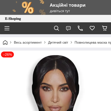
𝐄-𝐒𝐡𝐨𝐩𝐢𝐧𝐠
Весь асортимент
Дитячий світ
Повнолицева маска пр
–26%