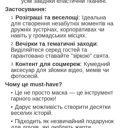
усім завдяки еластичній тканині.
Застосування:
Розіграші та веселощі
: Ідеальна
для створення незабутніх моментів на
дружніх зустрічах, корпоративах чи
навіть у громадських місцях.
Вечірки та тематичні заходи
:
Виділяйтеся серед гостей та
гарантовано ставайте "зіркою" свята.
Контент для соцмереж
: Кумедний
аксесуар для зйомки відео, мемів чи
фотосесій.
Чому це must-have?
Це не просто маска — це інструмент
гарного настрою!
Дарує можливість створити десятки
веселих історій.
Підходить як незвичайний подарунок
для друзів, які люблять жарти.