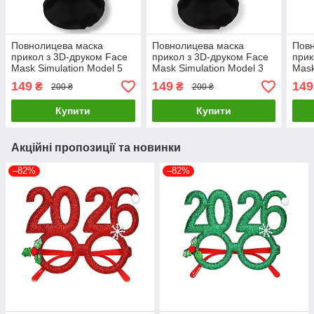
Повнолицева маска
Повнолицева маска
Пов
прикол з 3D-друком Face
прикол з 3D-друком Face
прик
Mask Simulation Model 5
Mask Simulation Model 3
Mask
149
149
149
₴
₴
200 ₴
200 ₴
Купити
Купити
Акційні пропозиції та новинки
–82%
–82%