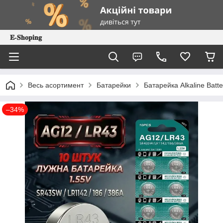
𝐄-𝐒𝐡𝐨𝐩𝐢𝐧𝐠
Весь асортимент
Батарейки
Батарейка Alkaline Bat
–34%