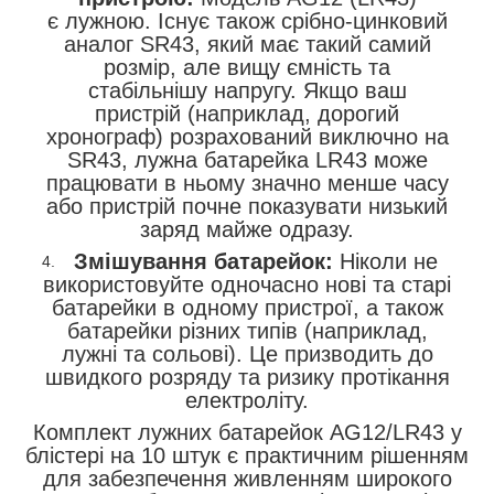
є лужною. Існує також срібно-цинковий
аналог SR43, який має такий самий
розмір, але вищу ємність та
стабільнішу напругу. Якщо ваш
пристрій (наприклад, дорогий
хронограф) розрахований виключно на
SR43, лужна батарейка LR43 може
працювати в ньому значно менше часу
або пристрій почне показувати низький
заряд майже одразу.
Змішування батарейок:
Ніколи не
використовуйте одночасно нові та старі
батарейки в одному пристрої, а також
батарейки різних типів (наприклад,
лужні та сольові). Це призводить до
швидкого розряду та ризику протікання
електроліту.
Комплект лужних батарейок AG12/LR43 у
блістері на 10 штук є практичним рішенням
для забезпечення живленням широкого