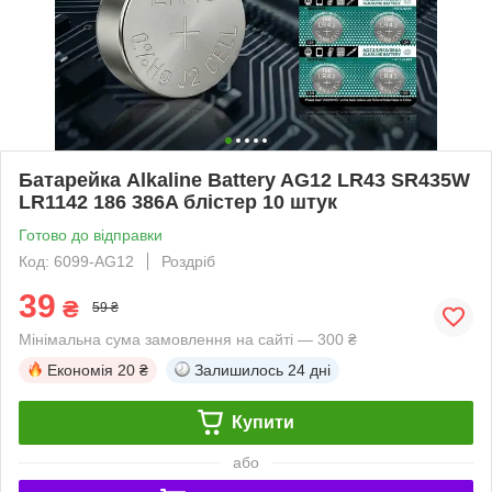
Батарейка Alkaline Battery AG12 LR43 SR435W
LR1142 186 386A блістер 10 штук
Готово до відправки
Код: 6099-AG12
Роздріб
39
₴
59 ₴
Мінімальна сума замовлення на сайті — 300 ₴
Економія
20 ₴
Залишилось
24 дні
Купити
або