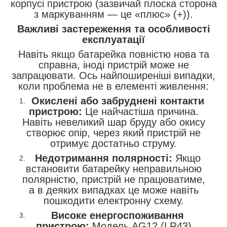
корпусі пристрою (зазвичай плоска сторона
з маркуванням — це «плюс» (+)).
Важливі застереження та особливості
експлуатації
Навіть якщо батарейка повністю нова та
справна, іноді пристрій може не
запрацювати. Ось найпоширеніші випадки,
коли проблема не в елементі живлення:
Окислені або забруднені контакти
пристрою:
Це найчастіша причина.
Навіть невеликий шар бруду або окису
створює опір, через який пристрій не
отримує достатньо струму.
Недотримання полярності:
Якщо
встановити батарейку неправильною
полярністю, пристрій не працюватиме,
а в деяких випадках це може навіть
пошкодити електронну схему.
Високе енергоспоживання
пристрою:
Модель AG12 (LR43)