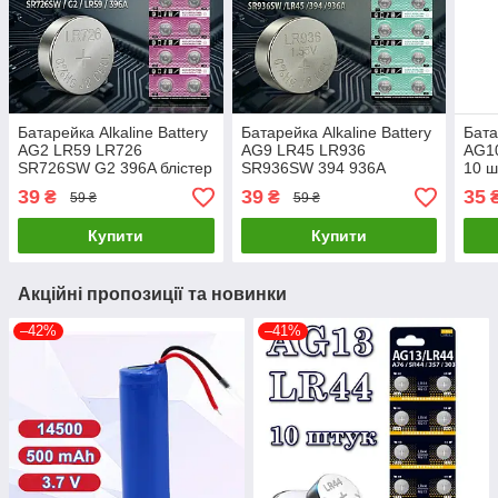
Батарейка Alkaline Battery
Батарейка Alkaline Battery
Бата
AG2 LR59 LR726
AG9 LR45 LR936
AG10
SR726SW G2 396A блістер
SR936SW 394 936A
10 ш
10 штук
блістер 10 штук
39
39
35
₴
₴
59 ₴
59 ₴
Купити
Купити
Акційні пропозиції та новинки
–42%
–41%