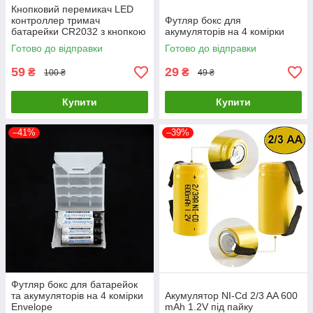
Кнопковий перемикач LED
контроллер тримач
Футляр бокс для
батарейки CR2032 з кнопкою
акумуляторів на 4 комірки
та 3 режимами миготіння для
Готово до відправки
Готово до відправки
DIY проектів, костюмів та
декору
59
29
₴
₴
100 ₴
49 ₴
Купити
Купити
–41%
–39%
Футляр бокс для батарейок
та акумуляторів на 4 комірки
Акумулятор NI-Cd 2/3 AA 600
Envelope
mAh 1.2V під пайку