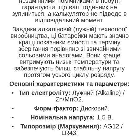
незамінними помічниками в побуті,
гарантуючи, що ваш годинник не
зупиниться, а калькулятор не підведе в
відповідальний момент.
Завдяки алкаліновій (лужній) технології
виробництва, ці батарейки мають значно
кращі показники ємності та терміну
зберігання порівняно зі звичайними
сольовими аналогами. Вони краще
витримують низькі температури та
забезпечують більш стабільну напругу
протягом усього циклу розряду.
Основні характеристики та параметри:
Тип електроліту:
Лужний (Alkaline) /
Zn/MnO2.
Форм-фактор:
Дисковий.
Номінальна напруга:
1.5 В.
Типорозмір (Маркування):
AG12 /
LR43.