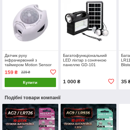
Датчик руху
Багатофункціональний
Бат
інфрачервоний з
LED ліхтар з сонячною
LR11
таймером Motion Sensor
панеллю GD-101
Blis
DC 5-24V
159
₴
229 ₴
1 000
35
₴
Купити
Подібні товари компанії