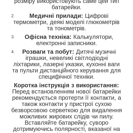
розміру використовують саме цей тип
батарейки.
Медичні прилади:
Цифрові
термометри, деякі моделі глюкометрів
та тонометрів.
Офісна техніка:
Калькулятори,
електронні записники.
Розваги та побут:
Дитячі музичні
іграшки, невеликі світлодіодні
ліхтарики, лазерні указки, кухонні ваги
та пульти дистанційного керування для
специфічної техніки.
Коротка інструкція з використання:
Перед встановленням нової батарейки
рекомендується протерти її контакти, а
також контакти у пристрої сухою
безворсовою серветкою для видалення
можливих жирових слідів чи пилу.
Вставляйте батарейку, суворо
дотримуючись полярності, вказаної на