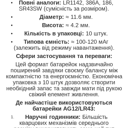
Повні аналоги:
LR1142, 386A, 186,
SR43SW (сумісність за розміром).
Діаметр:
≈ 11.6 мм.
Висота:
≈ 4.2 мм.
Кількість в упаковці:
10 штук.
Типова ємність:
≈ 100-120 мАг
(залежить від режиму навантаження).
Сфери застосування та переваги:
Цей формат батарейок надзвичайно
поширений завдяки своєму балансу між
компактністю та енергоємністю. Економічна
упаковка з 10 штук дозволяє створити
необхідний запас та завжди мати під рукою
свіжий елемент живлення.
Де найчастіше використовуються
батарейки AG12/LR43:
Наручні годинники:
Більшість
кварцових механізмів середнього