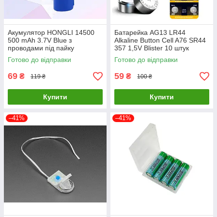
Акумулятор HONGLI 14500
Батарейка AG13 LR44
500 mAh 3.7V Blue з
Alkaline Button Cell A76 SR44
проводами під пайку
357 1,5V Blister 10 штук
Готово до відправки
Готово до відправки
69
59
₴
₴
119 ₴
100 ₴
Купити
Купити
–41%
–41%